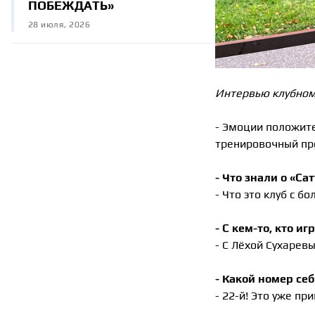
ПОБЕЖДАТЬ»
28 июля, 2026
Интервью клубном
- Эмоции положите
тренировочный про
- Что знали о «Са
- Что это клуб с 
- С кем-то, кто и
- С Лёхой Сухарев
- Какой номер се
- 22-й! Это уже пр