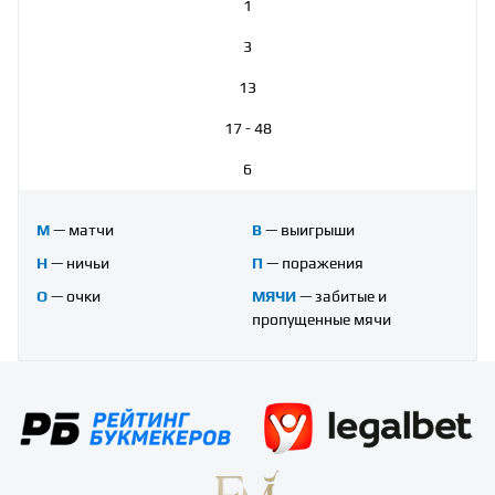
1
3
13
17 - 48
6
М
— матчи
В
— выигрыши
Н
— ничьи
П
— поражения
О
— очки
МЯЧИ
— забитые и
пропущенные мячи