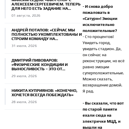
АЛЕКСЕЕМ СЕРГЕЕВИЧЕМ. ТЕПЕРЬ
- И снова добро
ДЛЯ НЕГО ЕСТЬ ЗАДАНИЕ НА
пожаловать в
ТРЕНИРОВКЕ»
01 августа, 2026
«Сатурн»! Эмоции
исключительно
АНДРЕЙ ПОТАПОВ: «СЕЙЧАС МЫ
положительные?
ПОЛНОСТЬЮ УКОМПЛЕКТОВАНЫ И
- Сто процентов!
СТРОИМ КОМАНДУ НА
Увидеть город,
ПЕРСПЕКТИВУ»
31 июля, 2026
увидеть стадион. Да,
он сейчас на
ДМИТРИЙ ПИВОВАРОВ:
реконструкции, но всё
«ФИЗИЧЕСКИЕ КОНДИЦИИ И
равно эмоции
ВЫНОСЛИВОСТЬ – ЭТО ОТ
суперположительные.
РОДИТЕЛЕЙ»
29 июля, 2026
Можно сказать,
возвращение домой.
НИКИТА КУПРИЯНОВ: «КОНЕЧНО,
Я рад.
ХОЧЕТСЯ ВСЕГДА ПОБЕЖДАТЬ»
28 июля, 2026
- Вы сказали, что вот
по старой памяти
ехали сюда на
электричке МЦД, и
вышли на