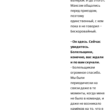
Валерой. И до этого с
Максом общались
перед приездом,
поэтому
единственный, с кем
пока я не говорил –
Бескоровайный.
- Он здесь. Сейчас
увидитесь.
Болельщики,
конечно, вас ждали
и по вам скучали.
- Болельщикам
огромное спасибо.
Мы были
периодически на
связи даже в те
моменты, когда меня
не было в команде, и
даже не возникало
намёков на то, что я