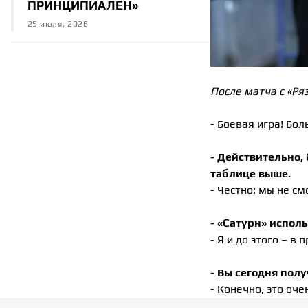
ПРИНЦИПИАЛЕН»
25 июля, 2026
После матча с «Ря
- Боевая игра! Бол
- Действительно,
таблице выше.
- Честно: мы не см
- «Сатурн» испол
- Я и до этого – в
- Вы сегодня пол
- Конечно, это оч