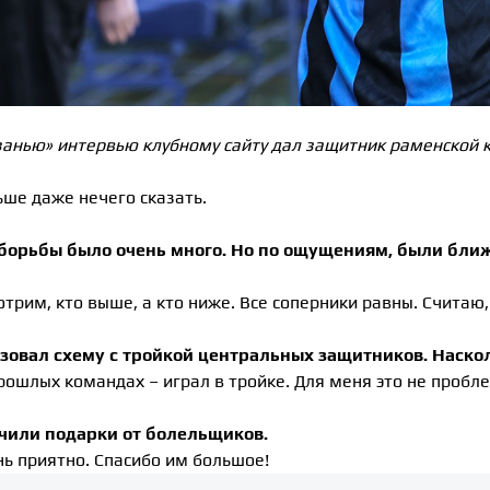
занью» интервью клубному сайту дал защитник раменской 
ьше даже нечего сказать.
 борьбы было очень много. Но по ощущениям, были ближ
отрим, кто выше, а кто ниже. Все соперники равны. Считаю,
ьзовал схему с тройкой центральных защитников. Наско
 прошлых командах – играл в тройке. Для меня это не пробл
учили подарки от болельщиков.
ень приятно. Спасибо им большое!